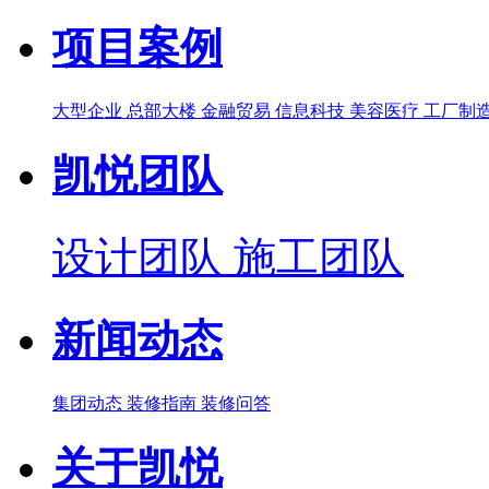
项目案例
大型企业
总部大楼
金融贸易
信息科技
美容医疗
工厂制
凯悦团队
设计团队
施工团队
新闻动态
集团动态
装修指南
装修问答
关于凯悦