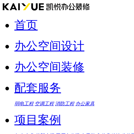
首页
办公空间设计
办公空间装修
配套服务
弱电工程
空调工程
消防工程
办公家具
项目案例