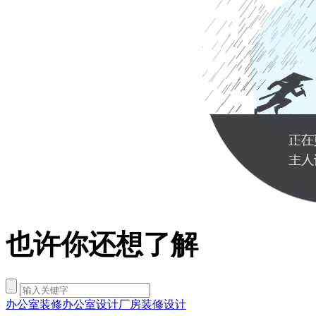
也许你还想了解
办公室装修
办公室设计
厂房装修设计